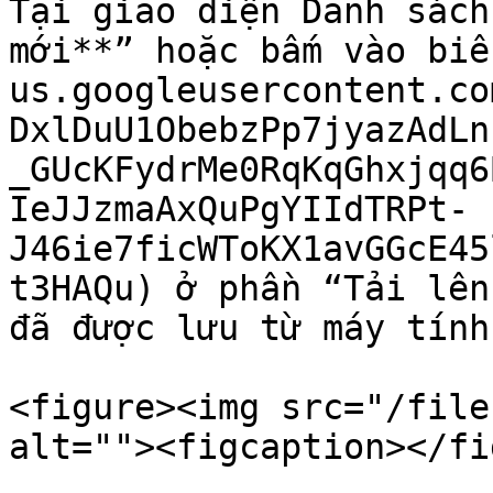
Tại giao diện Danh sách
mới**” hoặc bấm vào biể
us.googleusercontent.co
DxlDuU1ObebzPp7jyazAdLn
_GUcKFydrMe0RqKqGhxjqq6
IeJJzmaAxQuPgYIIdTRPt-
J46ie7ficWToKX1avGGcE45
t3HAQu) ở phần “Tải lên
đã được lưu từ máy tính
<figure><img src="/file
alt=""><figcaption></fi