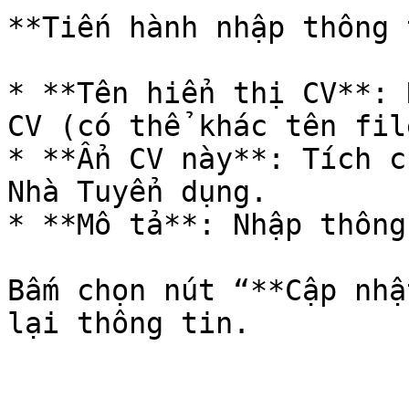
**Tiến hành nhập thông 
* **Tên hiển thị CV**: 
CV (có thể khác tên file
* **Ẩn CV này**: Tích c
Nhà Tuyển dụng.

* **Mô tả**: Nhập thông
Bấm chọn nút “**Cập nhậ