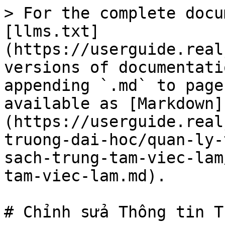
> For the complete docu
[llms.txt]
(https://userguide.real
versions of documentati
appending `.md` to page
available as [Markdown]
(https://userguide.real
truong-dai-hoc/quan-ly-
sach-trung-tam-viec-lam
tam-viec-lam.md).

# Chỉnh sửa Thông tin T