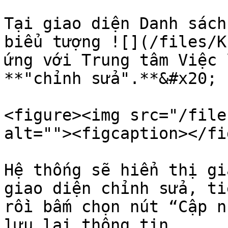
Tại giao diện Danh sách
biểu tượng ![](/files/K
ứng với Trung tâm Việc 
**"chỉnh sửa".**&#x20;

<figure><img src="/file
alt=""><figcaption></fi
Hệ thống sẽ hiển thị gi
giao diện chỉnh sửa, ti
rồi bấm chọn nút “Cập n