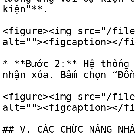
kiện"**.

<figure><img src="/file
alt=""><figcaption></fi
* **Bước 2:** Hệ thống 
nhận xóa. Bấm chọn “Đồn
<figure><img src="/file
alt=""><figcaption></fi