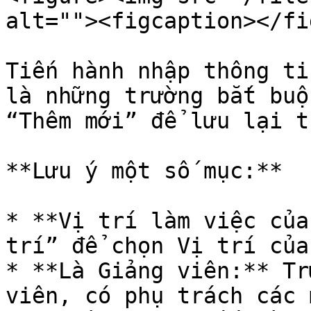
alt=""><figcaption></fi
Tiến hành nhập thông ti
là những trường bắt buộ
“Thêm mới” để lưu lại t
**Lưu ý một số mục:**

* **Vị trí làm việc của
trí” để chọn Vị trí của
* **Là Giảng viên:** Tr
viên, có phụ trách các 