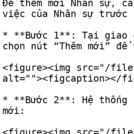
Để thêm mới Nhân sự, cầ
việc của Nhân sự trước 
* **Bước 1**: Tại giao 
chọn nút “Thêm mới” để 
<figure><img src="/file
alt=""><figcaption></fi
* **Bước 2**: Hệ thống 
mới:

<figure><img src="/file