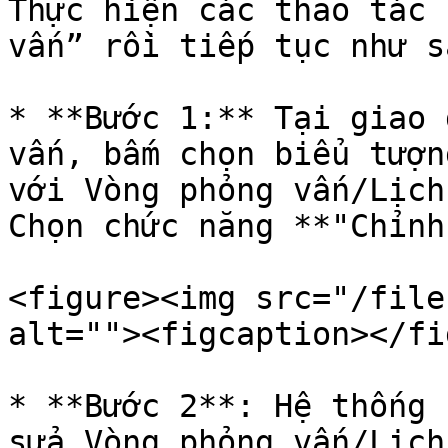
Thực hiện các thao tác 
vấn” rồi tiếp tục như sa
* **Bước 1:** Tại giao 
vấn, bấm chọn biểu tượn
với Vòng phỏng vấn/Lịch
Chọn chức năng **"Chỉnh
<figure><img src="/file
alt=""><figcaption></fi
* **Bước 2**: Hệ thống 
sửa Vòng phỏng vấn/Lịch