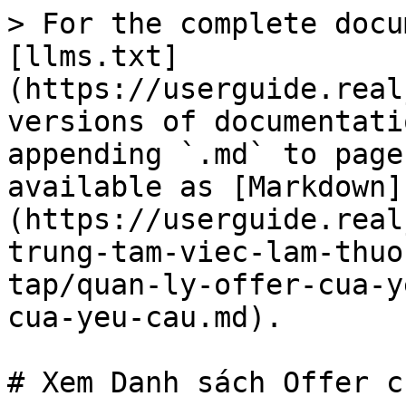
> For the complete docu
[llms.txt]
(https://userguide.real
versions of documentati
appending `.md` to page
available as [Markdown]
(https://userguide.real
trung-tam-viec-lam-thuo
tap/quan-ly-offer-cua-y
cua-yeu-cau.md).

# Xem Danh sách Offer c