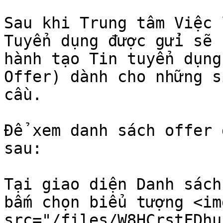
Sau khi Trung tâm Việc 
Tuyển dụng được gửi sẽ 
hành tạo Tin tuyển dụng
Offer) dành cho những s
cầu.

Để xem danh sách offer 
sau:

Tại giao diện Danh sách
bấm chọn biểu tượng <img
src="/files/W8HCrstFDhu