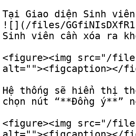
Tại Giao diện Sinh viên
![](/files/GGfiNIsDXfR1
Sinh viên cần xóa ra kh
<figure><img src="/file
alt=""><figcaption></fi
Hệ thống sẽ hiển thị th
chọn nút “**Đồng ý**” n
<figure><img src="/file