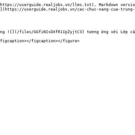
https://userguide.realjobs.vn/llms.txt). Markdown versio
](https://userguide.realjobs.vn/cac-chuc-nang-cua-trung-
ng ![](/files/GGfiNIsDXfR1IpZyjtC3) tương ứng với Lớp cầ