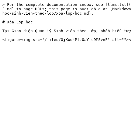
> For the complete documentation index, see [llms.txt](
`.md` to page URLs; this page is available as [Markdown
hoc/sinh-vien-theo-lop/xoa-lop-hoc.md).

# Xóa Lớp học

Tại Giao diện Quản lý Sinh viên theo lớp, nhấn biểu tượ