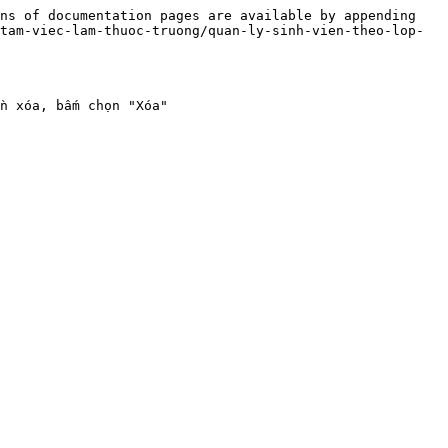
ns of documentation pages are available by appending 
tam-viec-lam-thuoc-truong/quan-ly-sinh-vien-theo-lop-
n xóa, bấm chọn "Xóa"
