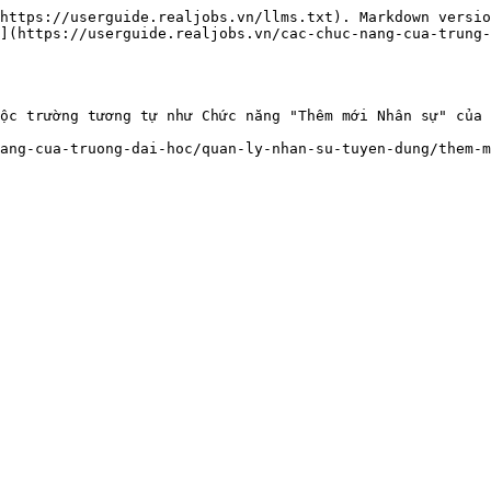
https://userguide.realjobs.vn/llms.txt). Markdown versio
](https://userguide.realjobs.vn/cac-chuc-nang-cua-trung-
ộc trường tương tự như Chức năng "Thêm mới Nhân sự" của 