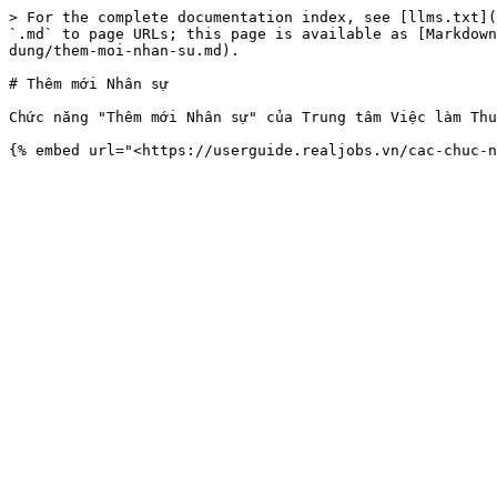
> For the complete documentation index, see [llms.txt](
`.md` to page URLs; this page is available as [Markdown
dung/them-moi-nhan-su.md).

# Thêm mới Nhân sự

Chức năng "Thêm mới Nhân sự" của Trung tâm Việc làm Thu