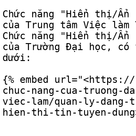
Chức năng "Hiển thị/Ẩn 
của Trung tâm Việc làm 
Chức năng "Hiển thị/Ẩn 
của Trường Đại học, có 
dưới:

{% embed url="<https://
chuc-nang-cua-truong-da
viec-lam/quan-ly-dang-t