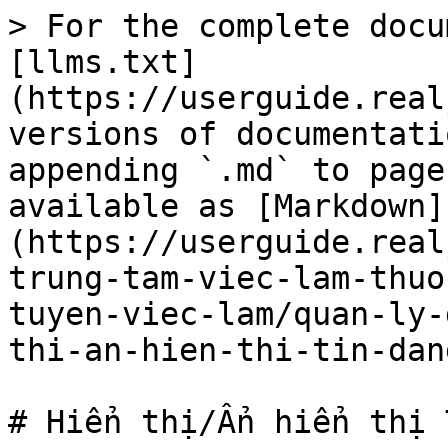
> For the complete docu
[llms.txt]
(https://userguide.real
versions of documentati
appending `.md` to page
available as [Markdown]
(https://userguide.real
trung-tam-viec-lam-thuo
tuyen-viec-lam/quan-ly-
thi-an-hien-thi-tin-dan
# Hiển thị/Ẩn hiển thị 