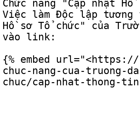
Chức năng "Cập nhật Hồ 
Việc làm Độc lập tương 
Hồ sơ Tổ chức" của Trườ
vào link:

{% embed url="<https://
chuc-nang-cua-truong-da