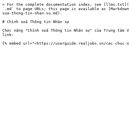
> For the complete documentation index, see [llms.txt](
`.md` to page URLs; this page is available as [Markdown
sua-thong-tin-nhan-su.md).

# Chỉnh sửa Thông tin Nhân sự

Chức năng "Chỉnh sửa Thông tin Nhân sự" của Trung tâm V
link:
