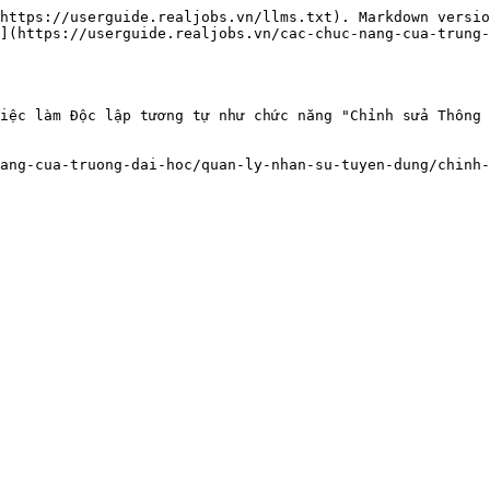
https://userguide.realjobs.vn/llms.txt). Markdown versio
](https://userguide.realjobs.vn/cac-chuc-nang-cua-trung-
iệc làm Độc lập tương tự như chức năng "Chỉnh sửa Thông 