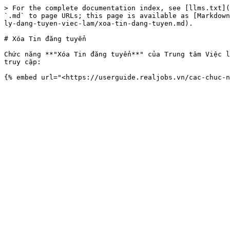
> For the complete documentation index, see [llms.txt](
`.md` to page URLs; this page is available as [Markdown
ly-dang-tuyen-viec-lam/xoa-tin-dang-tuyen.md).

# Xóa Tin đăng tuyển

Chức năng **"Xóa Tin đăng tuyển**" của Trung tâm Việc l
truy cập:
