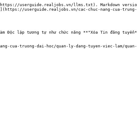
https://userguide.realjobs.vn/llms.txt). Markdown versio
](https://userguide.realjobs.vn/cac-chuc-nang-cua-trung-
àm Độc lập tương tự như chức năng **"Xóa Tin đăng tuyển*