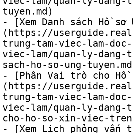
viec-lam/quan-ly-dang-t
tuyen.md)

- [Xem Danh sách Hồ sơ 
(https://userguide.real
trung-tam-viec-lam-doc-
viec-lam/quan-ly-dang-t
sach-ho-so-ung-tuyen.md)
- [Phân Vai trò cho Hồ 
(https://userguide.real
trung-tam-viec-lam-doc-
viec-lam/quan-ly-dang-t
cho-ho-so-xin-viec-tren
- [Xem Lịch phỏng vấn t