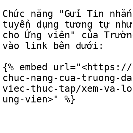
Chức năng "Gửi Tin nhắn
tuyển dụng tương tự như
cho Ứng viên" của Trườn
vào link bên dưới:

{% embed url="<https://
chuc-nang-cua-truong-da
viec-thuc-tap/xem-va-lo