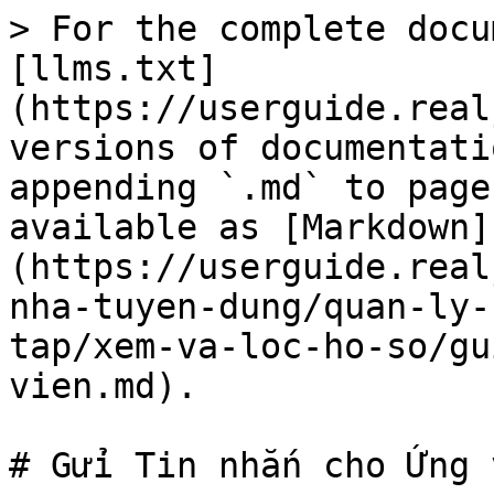
> For the complete docu
[llms.txt]
(https://userguide.real
versions of documentati
appending `.md` to page
available as [Markdown]
(https://userguide.real
nha-tuyen-dung/quan-ly-
tap/xem-va-loc-ho-so/gu
vien.md).

# Gửi Tin nhắn cho Ứng v