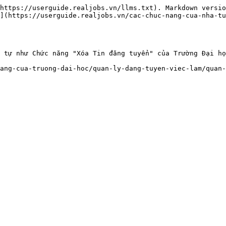
https://userguide.realjobs.vn/llms.txt). Markdown versio
](https://userguide.realjobs.vn/cac-chuc-nang-cua-nha-tu
 tự như Chức năng "Xóa Tin đăng tuyển" của Trường Đại họ