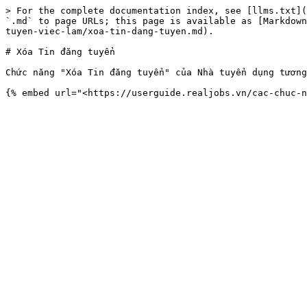
> For the complete documentation index, see [llms.txt](
`.md` to page URLs; this page is available as [Markdown
tuyen-viec-lam/xoa-tin-dang-tuyen.md).

# Xóa Tin đăng tuyển

Chức năng "Xóa Tin đăng tuyển" của Nhà tuyển dụng tương