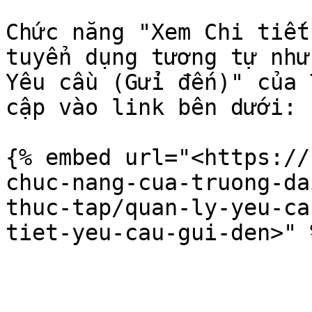
Chức năng "Xem Chi tiết
tuyển dụng tương tự như
Yêu cầu (Gửi đến)" của 
cập vào link bên dưới:

{% embed url="<https://
chuc-nang-cua-truong-da
thuc-tap/quan-ly-yeu-ca