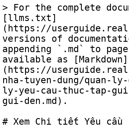
> For the complete docu
[llms.txt]
(https://userguide.real
versions of documentati
appending `.md` to page
available as [Markdown]
(https://userguide.real
nha-tuyen-dung/quan-ly-
ly-yeu-cau-thuc-tap-gui
gui-den.md).

# Xem Chi tiết Yêu cầu 