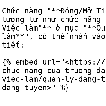
Chức năng "**Đóng/Mở Ti
tương tự như chức năng 
Việc làm"** ở mục "**Qu
làm**", có thể nhấn vào
tiết:

{% embed url="<https://
chuc-nang-cua-truong-da
viec-lam/quan-ly-dang-t