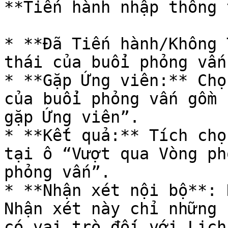
**Tiến hành nhập thông 
* **Đã Tiến hành/Không 
thái của buổi phỏng vấn.
* **Gặp Ứng viên:** Chọ
của buổi phỏng vấn gồm 
gặp Ứng viên”.

* **Kết quả:** Tích chọ
tại ô “Vượt qua Vòng ph
phỏng vấn”.

* **Nhận xét nội bộ**: 
Nhận xét này chỉ những 
có vai trò đối với Lịch