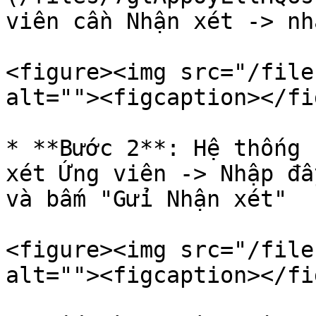
viên cần Nhận xét -> nh
<figure><img src="/file
alt=""><figcaption></fi
* **Bước 2**: Hệ thống 
xét Ứng viên -> Nhập đầ
và bấm "Gửi Nhận xét"

<figure><img src="/file
alt=""><figcaption></fi