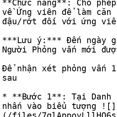
**Chức năng**: Cho phép
về Ứng viên để làm căn 
đậu/rớt đối với ứng viên
***Lưu ý:*** Đến ngày g
Người Phỏng vấn mới đượ
Để nhận xét phỏng vấn 1
sau

* **Bước 1**: Tại Danh 
nhấn vào biểu tượng ![]
(/files/7glAppoyLllHQ6s